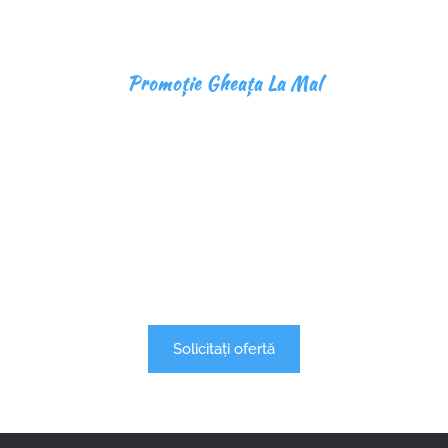
Promoție Gheața La Mal
CALITATE PREMIUM. LIVRARE 24/7. PARTENERUL
TĂU DE ÎNCREDERE.
Gheață alimentară cristalină, produsă prin ozmoză
inversă și tratament UV, livrată rapid în toată România.
Pentru HoReCa, hoteluri și evenimente care nu își permit
compromisuri.
Solicitați ofertă