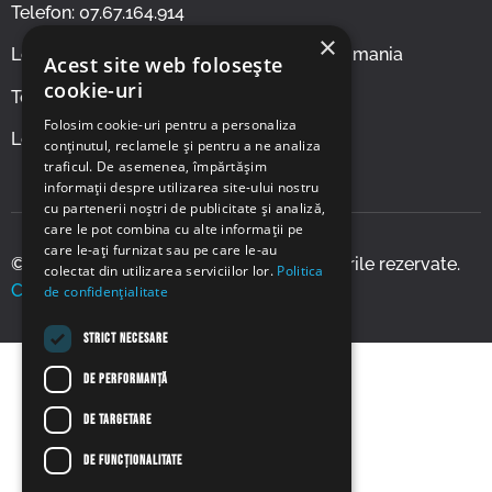
Telefon: 07.67.164.914
×
Locaţie: Strada Morii 2, 907085 Corbu, Romania
Acest site web folosește
cookie-uri
Telefon: 07.77.112.372
Folosim cookie-uri pentru a personaliza
Locație: Frigoriferului Nr 6, Sibiu
conținutul, reclamele și pentru a ne analiza
traficul. De asemenea, împărtășim
informații despre utilizarea site-ului nostru
cu partenerii noștri de publicitate și analiză,
care le pot combina cu alte informații pe
care le-ați furnizat sau pe care le-au
© 2026 Gheata la mal S.R.L. Toate drepturile rezervate.
colectat din utilizarea serviciilor lor.
Politica
Creat de Global Marketing – IT
.
de confidențialitate
STRICT NECESARE
DE PERFORMANȚĂ
DE TARGETARE
DE FUNCŢIONALITATE