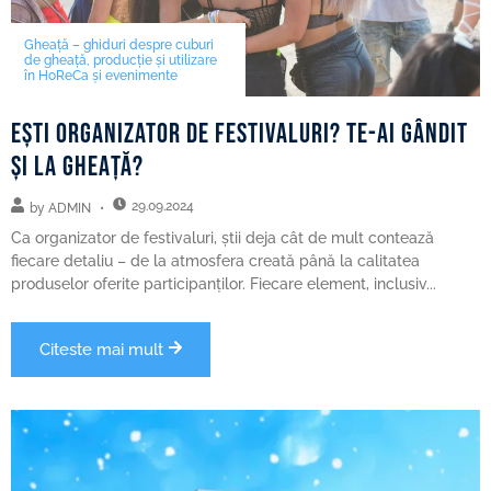
Gheață – ghiduri despre cuburi
de gheață, producție și utilizare
în HoReCa și evenimente
Ești organizator de festivaluri? Te-ai gândit
și la gheață?
29.09.2024
by
ADMIN
Ca organizator de festivaluri, știi deja cât de mult contează
fiecare detaliu – de la atmosfera creată până la calitatea
produselor oferite participanților. Fiecare element, inclusiv...
Citeste mai mult