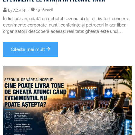
19.06.2026
by
ADMIN
În fiecare an, odată cu debutul sezonului de festivaluri, concerte,
evenimente corporate, nunți, conferințe și petreceri în aer liber,
organizatorii descoperă aceeași realitate: gheața este unul...
Citeste mai mult