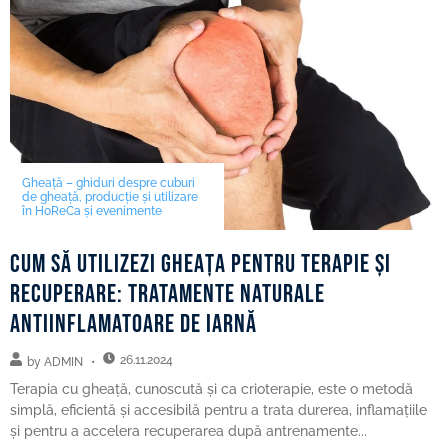
Gheață – ghiduri despre cuburi
de gheață, producție și utilizare
în HoReCa și evenimente
Cum să utilizezi gheața pentru terapie și
recuperare: tratamente naturale
antiinflamatoare de iarnă
26.11.2024
by
ADMIN
Terapia cu gheață, cunoscută și ca crioterapie, este o metodă
simplă, eficientă și accesibilă pentru a trata durerea, inflamațiile
și pentru a accelera recuperarea după antrenamente...