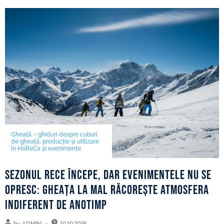
Gheață – ghiduri despre cuburi
de gheață, producție și utilizare
în HoReCa și evenimente
Sezonul rece începe, dar evenimentele nu se
opresc: Gheața la mal răcorește atmosfera
indiferent de anotimp
19.10.2025