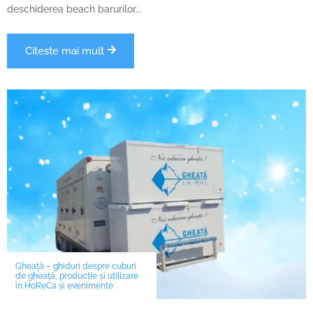
deschiderea beach barurilor...
Citeste mai mult
Gheață – ghiduri despre cuburi
de gheață, producție și utilizare
în HoReCa și evenimente