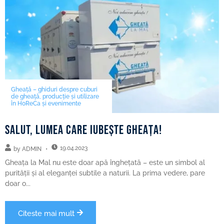
Gheață – ghiduri despre cuburi
de gheață, producție și utilizare
în HoReCa și evenimente
Salut, lumea care iubește gheața!
19.04.2023
by
ADMIN
Gheața la Mal nu este doar apă înghețată – este un simbol al
purității și al eleganței subtile a naturii. La prima vedere, pare
doar o...
Citeste mai mult