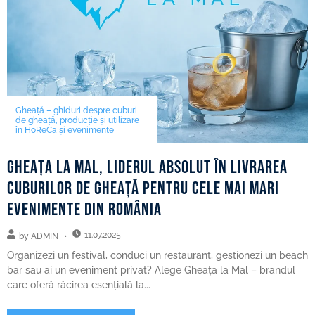
Gheață – ghiduri despre cuburi
de gheață, producție și utilizare
în HoReCa și evenimente
Gheața la mal, liderul absolut în livrarea
cuburilor de gheață pentru cele mai mari
evenimente din România
11.07.2025
by
ADMIN
Organizezi un festival, conduci un restaurant, gestionezi un beach
bar sau ai un eveniment privat? Alege Gheața la Mal – brandul
care oferă răcirea esențială la...