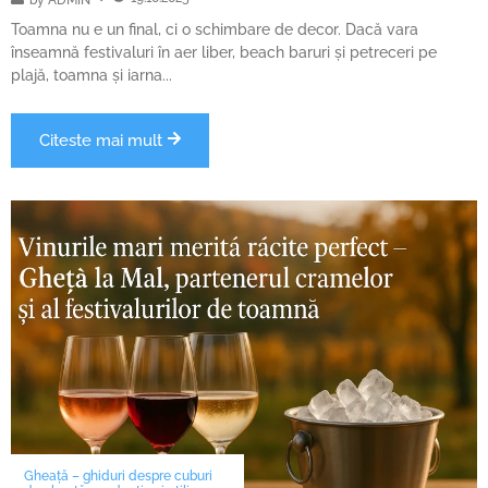
by
ADMIN
Toamna nu e un final, ci o schimbare de decor. Dacă vara
înseamnă festivaluri în aer liber, beach baruri și petreceri pe
plajă, toamna și iarna...
Citeste mai mult
Gheață – ghiduri despre cuburi