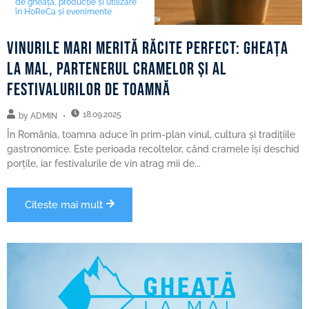
de gheață, producție și utilizare
în HoReCa și evenimente
Vinurile mari merită răcite perfect: Gheața
la mal, partenerul cramelor și al
festivalurilor de toamnă
18.09.2025
by
ADMIN
În România, toamna aduce în prim-plan vinul, cultura și tradițiile
gastronomice. Este perioada recoltelor, când cramele își deschid
porțile, iar festivalurile de vin atrag mii de...
Citeste mai mult