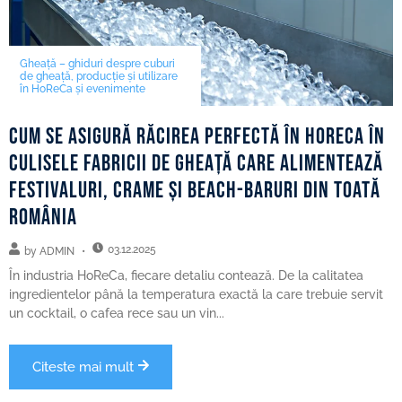
Gheață – ghiduri despre cuburi
de gheață, producție și utilizare
în HoReCa și evenimente
Cum se asigură răcirea perfectă în HoReCa în
culisele fabricii de gheață care alimentează
festivaluri, crame și beach-baruri din toată
România
03.12.2025
by
ADMIN
În industria HoReCa, fiecare detaliu contează. De la calitatea
ingredientelor până la temperatura exactă la care trebuie servit
un cocktail, o cafea rece sau un vin...
Citeste mai mult