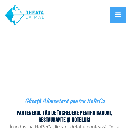
Gheața La Mal
Gheață Alimentară pentru HoReCa
Gheață Alimentară pentru HoReCa
Partenerul tău de încredere pentru baruri,
restaurante și hoteluri
În industria HoReCa, fiecare detaliu contează. De la